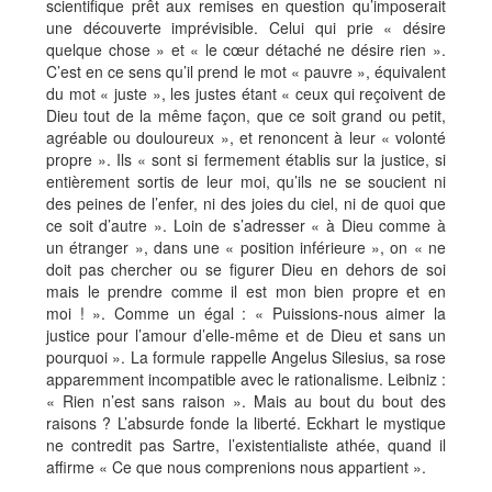
scientifique prêt aux remises en question qu’imposerait
une découverte imprévisible. Celui qui prie « désire
quelque chose » et « le cœur détaché ne désire rien ».
C’est en ce sens qu’il prend le mot « pauvre », équivalent
du mot « juste », les justes étant « ceux qui reçoivent de
Dieu tout de la même façon, que ce soit grand ou petit,
agréable ou douloureux », et renoncent à leur « volonté
propre ». Ils « sont si fermement établis sur la justice, si
entièrement sortis de leur moi, qu’ils ne se soucient ni
des peines de l’enfer, ni des joies du ciel, ni de quoi que
ce soit d’autre ». Loin de s’adresser « à Dieu comme à
un étranger », dans une « position inférieure », on « ne
doit pas chercher ou se figurer Dieu en dehors de soi
mais le prendre comme il est mon bien propre et en
moi ! ». Comme un égal : « Puissions-nous aimer la
justice pour l’amour d’elle-même et de Dieu et sans un
pourquoi ». La formule rappelle Angelus Silesius, sa rose
apparemment incompatible avec le rationalisme. Leibniz :
« Rien n’est sans raison ». Mais au bout du bout des
raisons ? L’absurde fonde la liberté. Eckhart le mystique
ne contredit pas Sartre, l’existentialiste athée, quand il
affirme « Ce que nous comprenions nous appartient ».