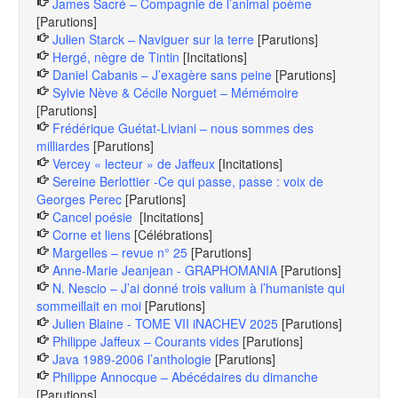
James Sacré – Compagnie de l’animal poème
[Parutions]
Julien Starck – Naviguer sur la terre
[Parutions]
Hergé, nègre de Tintin
[Incitations]
Daniel Cabanis – J’exagère sans peine
[Parutions]
Sylvie Nève & Cécile Norguet – Mémémoire
[Parutions]
Frédérique Guétat-Liviani – nous sommes des
milliardes
[Parutions]
Vercey « lecteur » de Jaffeux
[Incitations]
Sereine Berlottier -Ce qui passe, passe : voix de
Georges Perec
[Parutions]
Cancel poésie
[Incitations]
Corne et liens
[Célébrations]
Margelles – revue n° 25
[Parutions]
Anne-Marie Jeanjean - GRAPHOMANIA
[Parutions]
N. Nescio – J’ai donné trois valium à l’humaniste qui
sommeillait en moi
[Parutions]
Julien Blaine - TOME VII iNACHEV 2025
[Parutions]
Philippe Jaffeux – Courants vides
[Parutions]
Java 1989-2006 l’anthologie
[Parutions]
Philippe Annocque – Abécédaires du dimanche
[Parutions]