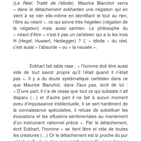
(
Le Réel. Traité de l’idiotie
). Maurice Blanchot verra
« dans le
détachement eckhartien
une négation qui en
vient à se nier elle-même en identifiant le tout au rien,
l’être au néant », ce qui sonne très hegelien (négation de
la négation) mais aussi sartrien. Le philosophe du
« néant d’être » n’est-il pas un cartésien qui a lu les trois
H (Hegel, Husserl, Heidegger) ? L’ « idiotie » du réel,
c’est aussi « l’absurde » ou « la nausée ».
Eckhart fait table rase : « l’homme doit être aussi
vide de tout savoir propre qu’il l’était quand il n’était
pas ». Il y a du doute systématique cartésien dans ce
que Maurice Blanchot, dans
Faux pas
, écrit de lui :
« D’une part, il n’a de cesse que tout ce qui subsiste n’ait
disparu (…) et d’autre part il ne fait à aucun moment
aveu d’impuissance intellectuelle, il se sert hardiment de
la connaissance spéculative, il refuse de substituer les
évocations et les effusions sentimentales au maniement
d’un instrument rationnel précis ». Par le détachement,
écrit Eckhart, l’homme « se tient libre et vide de toutes
les créatures (…) Or le détachement est si proche du pur