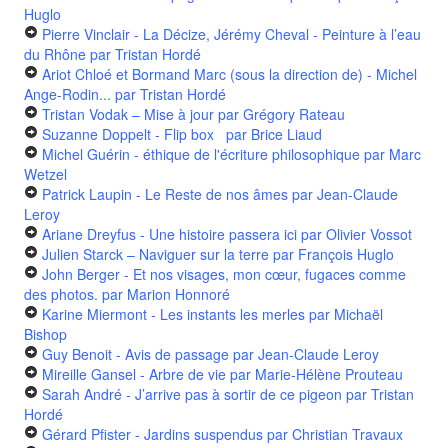
Huglo
Pierre Vinclair - La Décize, Jérémy Cheval - Peinture à l’eau
du Rhône
par Tristan Hordé
Ariot Chloé et Bormand Marc (sous la direction de) - Michel
Ange-Rodin...
par Tristan Hordé
Tristan Vodak – Mise à jour
par Grégory Rateau
Suzanne Doppelt - Flip box
par Brice Liaud
Michel Guérin - éthique de l'écriture philosophique
par Marc
Wetzel
Patrick Laupin - Le Reste de nos âmes
par Jean-Claude
Leroy
Ariane Dreyfus - Une histoire passera ici
par Olivier Vossot
Julien Starck – Naviguer sur la terre
par François Huglo
John Berger - Et nos visages, mon cœur, fugaces comme
des photos.
par Marion Honnoré
Karine Miermont - Les instants les merles
par Michaël
Bishop
Guy Benoit - Avis de passage
par Jean-Claude Leroy
Mireille Gansel - Arbre de vie
par Marie-Hélène Prouteau
Sarah André - J’arrive pas à sortir de ce pigeon
par Tristan
Hordé
Gérard Pfister - Jardins suspendus
par Christian Travaux