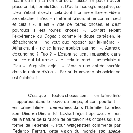
néant qu’il n’y a rien qui serait assez fin pour trouver
place en lui, hormis Dieu ». D’où la théologie négative, ce
Dieu n’étant ni ceci ni cela dont l’homme « libre et vide »
se détache. Il n’est « ni être ni raison, ni ne connaît ceci
et cela ! ». Il est « vide de toutes choses, et c’est
pourquoi il est toutes choses ». Eckhart rejoint
l’expérience du
Cogito
: comme le doute cartésien, le
détachement « ne veut que reposer sur lui-même ».
Affranchi, il « ne se laisse troubler par rien ». Ataraxie
épicurienne ? Tao ? « L’esprit se tient impassible dans
tout ce qui lui arrive », et cela le rend « semblable à
Dieu ». Augustin, déjà : « l’âme a une entrée secrète
dans la nature divine ». Par où la caverne platonicienne
est éclairée ?
C’est que « Toutes choses sont — en forme finie
—apparues dans le fleuve du temps, et sont pourtant —
en forme infinie— demeurées dans l’Éternité. Là elles
sont Dieu en Dieu ». Ici, Eckhart rejoint Spinoza : « Il est
de la nature de la raison de percevoir les choses sous la
forme de l’éternité ». Pour Wittgenstein commenté par
Federico Ferrari, cette vision du monde
sub specie