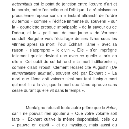
aeternitatis
est le point de jonction entre l’œuvre d’art et
la morale, entre l’esthétique et l’éthique. La réminiscence
proustienne repose sur un « instant affranchi de l’ordre
du temps » comme « l’édifice immense du souvenir » sur
la « gouttelette presque impalpable » de la saveur ou de
l’odeur, et le « petit pan de mur jaune » de Vermeer
conduit Bergotte vers l’éclairage de ses livres sous les
vitrines après sa mort. Pour Eckhart, l’âme « avec sa
raison » s’approprie « le divin ». Elle « s’en imprègne
tellement qu’elle devient une avec ce quelle a pris en
elle ». Cet oubli de soi lui rend « la mort indifférente »,
comme disait Proust. Clément Rosset cite Augustin (
De
immortalitate animae
), souvent cité par Eckhart : « La
mort que l’âme doit vaincre n’est pas tant l’unique mort
qui met fin à la vie, que la mort que l’âme éprouve sans
cesse durant qu’elle vit dans le temps ».
Montaigne refusait toute autre prière que le
Pater
,
car il ne pouvait rien ajouter à « Que votre volonté soit
faite ». Eckhart cultive la même disponibilité, celle du
« pauvre en esprit » et du mystique, mais aussi du