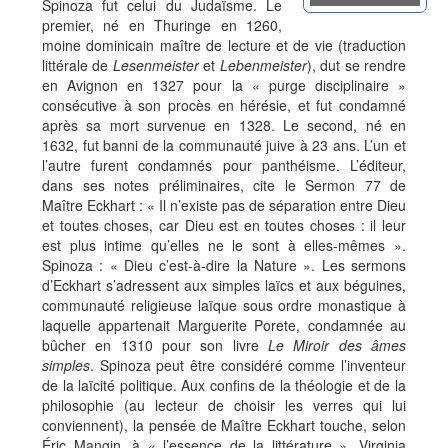
Spinoza fut celui du Judaïsme. Le
premier, né en Thuringe en 1260,
moine dominicain maître de lecture et de vie (traduction
littérale de
Lesenmeister
et
Lebenmeister
), dut se rendre
en Avignon en 1327 pour la « purge disciplinaire »
consécutive à son procès en hérésie, et fut condamné
après sa mort survenue en 1328. Le second, né en
1632, fut banni de la communauté juive à 23 ans. L’un et
l’autre furent condamnés pour panthéisme. L’éditeur,
dans ses notes préliminaires, cite le Sermon 77 de
Maître Eckhart : « Il n’existe pas de séparation entre Dieu
et toutes choses, car Dieu est en toutes choses : il leur
est plus intime qu’elles ne le sont à elles-mêmes ».
Spinoza : « Dieu c’est-à-dire la Nature ». Les sermons
d’Eckhart s’adressent aux simples laïcs et aux béguines,
communauté religieuse laïque sous ordre monastique à
laquelle appartenait Marguerite Porete, condamnée au
bûcher en 1310 pour son livre
Le Miroir des âmes
simples
. Spinoza peut être considéré comme l’inventeur
de la laïcité politique. Aux confins de la théologie et de la
philosophie (au lecteur de choisir les verres qui lui
conviennent), la pensée de Maître Eckhart touche, selon
Éric Mangin, à « l’essence de la littérature ». Virginia