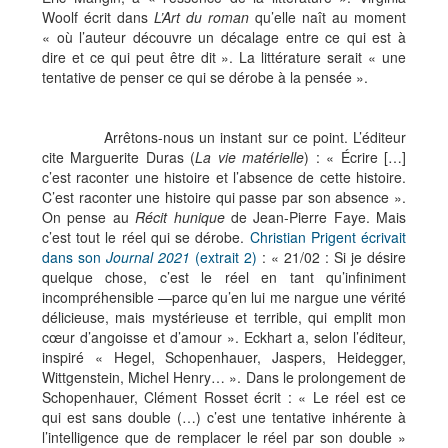
Woolf écrit dans
L’Art du roman
qu’elle naît au moment
« où l’auteur découvre un décalage entre ce qui est à
dire et ce qui peut être dit ». La littérature serait « une
tentative de penser ce qui se dérobe à la pensée ».
Arrêtons-nous un instant sur ce point. L’éditeur
cite Marguerite Duras (
La vie matérielle
) : « Écrire […]
c’est raconter une histoire et l’absence de cette histoire.
C’est raconter une histoire qui passe par son absence ».
On pense au
Récit hunique
de Jean-Pierre Faye. Mais
c’est tout le réel qui se dérobe.
Christian Prigent écrivait
dans son
Journal 2021
(extrait 2)
: « 21/02 : Si je désire
quelque chose, c’est le réel en tant qu’infiniment
incompréhensible —parce qu’en lui me nargue une vérité
délicieuse, mais mystérieuse et terrible, qui emplit mon
cœur d’angoisse et d’amour ». Eckhart a, selon l’éditeur,
inspiré « Hegel, Schopenhauer, Jaspers, Heidegger,
Wittgenstein, Michel Henry… ». Dans le prolongement de
Schopenhauer, Clément Rosset écrit : « Le réel est ce
qui est sans double (…) c’est une tentative inhérente à
l’intelligence que de remplacer le réel par son double »