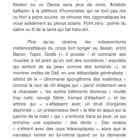
Keaton ou un Devos sans jeux de mots. Antidote
kafkaïen à la pléthore d’humoristes qui ne font pas rire
ou font à peine sourire, ce virtuose des zygomatiques les
noue solidement au plexus solaire. Point zéro : pointe du
sabre ou fil de la lame qui fait hara-kiri.
Plus qu’au cinéma, les mésaventures
métamorphiques du corps font songer au dessin, entre
Bacon, Topor, Gotlib (« il pousse / et contracte ses
muscles à tel point qu’on voit des comédons / expulsés
qui sortent de sa peau comme des lombrics »), et
montres molles de Dali, en une débandade généralisée :
atteint de la « clinomanie spongiforme des matériaux »
comme la tour de 50 étages qui « pend mollement vers
la chaussée », les autres bâtiments devenus « nouille
trop cuite, courge flétrie, trompe d’éléphant », et les
arbres qui « s’affaissent avec un bruit d’organes
déprimés », un présentateur tient « la tête en appui sur la
paume de la main » qui « s’enfonce dans sa joue, ce qui
entraîne une explosion / des dents ». Des voisins
« s’étirent avec des cous télescopiques », alors que le
narrateur rentre en lui-même quand on lui demande