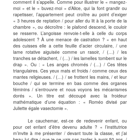
comment il s’appelle. Comme pour illustrer le « mangez-
moi » et le « buvez-moi » d’Alice, qui la font grandir ou
rapetisser, l’appartement peut croître au point d’exiger
« 3 heures de reptation / pour aller du lit à la porte de la
chambre », ou décroître : le plafond descend, le couloir
se resserre. L’angoisse renvoie-t-elle à celle du corps
adolescent ? À une menace de castration ? « en haut
des cuisses elle a cette feuille d’acier circulaire, / une
lame rotative aiguisée comme un rasoir, / (…) / les
tranches se détachent, / (…) / les lamelles tombent sur le
drap ». Ou : « Les anges chromés / (…) / Ces têtes
triangulaires. Ces yeux mats et froids / comme ceux des
mantes religieuses. / (…) / se frottent les mains, / et leur
bouche / qui se termine en bas comme des organes
féminins / s’entrouvre et nous voyons les mécanismes
dorés ». Un titre est découpé avec la froideur
mathématique d’une équation : « Roméo divisé par
Juliette égale vasectomie ».
Le cauchemar, est-ce de redevenir enfant, ou
pour cet enfant d’être devenu adulte ? « l’institutrice
m’invite à me présenter / devant toute la classe, et j’ai
beau lui dire / que je ne vais pas tarder à avoir 50 ans, /