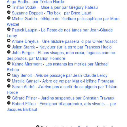
Ange-Rodin...
par Tristan Hordé
Tristan Vodak – Mise à jour
par Grégory Rateau
Suzanne Doppelt - Flip box
par Brice Liaud
Michel Guérin - éthique de l'écriture philosophique
par Marc
Wetzel
Patrick Laupin - Le Reste de nos âmes
par Jean-Claude
Leroy
Ariane Dreyfus - Une histoire passera ici
par Olivier Vossot
Julien Starck – Naviguer sur la terre
par François Huglo
John Berger - Et nos visages, mon cœur, fugaces comme
des photos.
par Marion Honnoré
Karine Miermont - Les instants les merles
par Michaël
Bishop
Guy Benoit - Avis de passage
par Jean-Claude Leroy
Mireille Gansel - Arbre de vie
par Marie-Hélène Prouteau
Sarah André - J’arrive pas à sortir de ce pigeon
par Tristan
Hordé
Gérard Pfister - Jardins suspendus
par Christian Travaux
Robert Filliou - Enseigner et apprendre, arts vivants ...
par
Jacques Barbaut