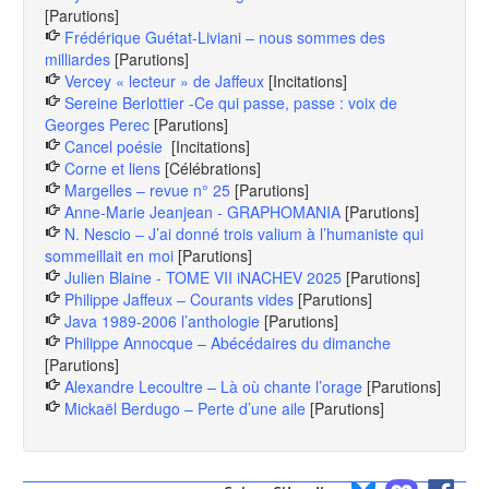
[Parutions]
Frédérique Guétat-Liviani – nous sommes des
milliardes
[Parutions]
Vercey « lecteur » de Jaffeux
[Incitations]
Sereine Berlottier -Ce qui passe, passe : voix de
Georges Perec
[Parutions]
Cancel poésie
[Incitations]
Corne et liens
[Célébrations]
Margelles – revue n° 25
[Parutions]
Anne-Marie Jeanjean - GRAPHOMANIA
[Parutions]
N. Nescio – J’ai donné trois valium à l’humaniste qui
sommeillait en moi
[Parutions]
Julien Blaine - TOME VII iNACHEV 2025
[Parutions]
Philippe Jaffeux – Courants vides
[Parutions]
Java 1989-2006 l’anthologie
[Parutions]
Philippe Annocque – Abécédaires du dimanche
[Parutions]
Alexandre Lecoultre – Là où chante l’orage
[Parutions]
Mickaël Berdugo – Perte d’une aile
[Parutions]