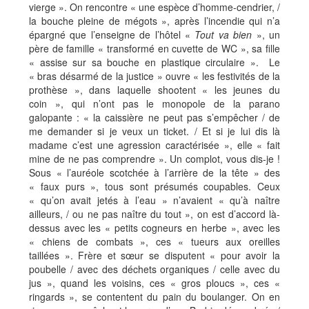
vierge ». On rencontre « une espèce d’homme-cendrier, /
la bouche pleine de mégots », après l’incendie qui n’a
épargné que l’enseigne de l’hôtel «
Tout va bien
», un
père de famille « transformé en cuvette de WC », sa fille
« assise sur sa bouche en plastique circulaire ». Le
« bras désarmé de la justice » ouvre « les festivités de la
prothèse », dans laquelle shootent « les jeunes du
coin », qui n’ont pas le monopole de la parano
galopante : « la caissière ne peut pas s’empêcher / de
me demander si je veux un ticket. / Et si je lui dis là
madame c’est une agression caractérisée », elle « fait
mine de ne pas comprendre ». Un complot, vous dis-je !
Sous « l’auréole scotchée à l’arrière de la tête » des
« faux purs », tous sont présumés coupables. Ceux
« qu’on avait jetés à l’eau » n’avaient « qu’à naître
ailleurs, / ou ne pas naître du tout », on est d’accord là-
dessus avec les « petits cogneurs en herbe », avec les
« chiens de combats », ces « tueurs aux oreilles
taillées ». Frère et sœur se disputent « pour avoir la
poubelle / avec des déchets organiques / celle avec du
jus », quand les voisins, ces « gros ploucs », ces «
ringards », se contentent du pain du boulanger. On en