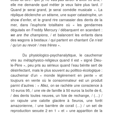
elle me demande quel métier je veux faire plus tard. //
Quand je serai grand, je serai comédie musicale ». La
réplique déclenche un séisme, une super catastrophe, un
show d’enfer, et le grand rire carnassier des dents de la
mer, dans l’euphorie totalitaire où « les gendarmes
déguisés en Freddy Mercury / débarquent en scandant :
we are the champions
, / et balancent les enfants dans
des wagons à bestiaux / qui partent en chantant
Ce n’est
/ qu’un au revoir / mes frères
».
Du physiologico-psychanalytique, le cauchemar
vire au métaphysico-religieux quand il est « signé Dieu-
le-Père », peu pris au sérieux quand l’eau bénite sert de
désinfectant, mais le plus souvent au politico-écologique :
cauchemar d’un « monde légèrement en pente » et
toujours en vente où le consommateur est un produit
parmi d’autres : « Allez, on se rachète une conscience à
10 euros 95, / une vie de famille à 50 euros la boîte de 6,
/ des dents toutes neuves, un foie de rechange, / (…) /
on rajoute une calotte glacière à 5euros, une forêt
amazonienne, / une barrière de corail (…) / un set de
reproduction sexuée 2 en 1 » et « une apparition de la