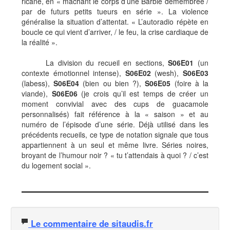
ricane, en « mâchant le corps d’une Barbie démembrée /
par de futurs petits tueurs en série ». La violence
généralise la situation d’attentat. « L’autoradio répète en
boucle ce qui vient d’arriver, / le feu, la crise cardiaque de
la réalité ».
La division du recueil en sections,
S06E01
(un
contexte émotionnel intense),
S06E02
(wesh),
S06E03
(labess),
S06E04
(bien ou bien ?),
S06E05
(foire à la
viande),
S06E06
(je crois qu’il est temps de créer un
moment convivial avec des cups de guacamole
personnalisés) fait référence à la « saison » et au
numéro de l’épisode d’une série. Déjà utilisé dans les
précédents recueils, ce type de notation signale que tous
appartiennent à un seul et même livre. Séries noires,
broyant de l’humour noir ? « tu t’attendais à quoi ? / c’est
du logement social ».
Le commentaire de sitaudis.fr