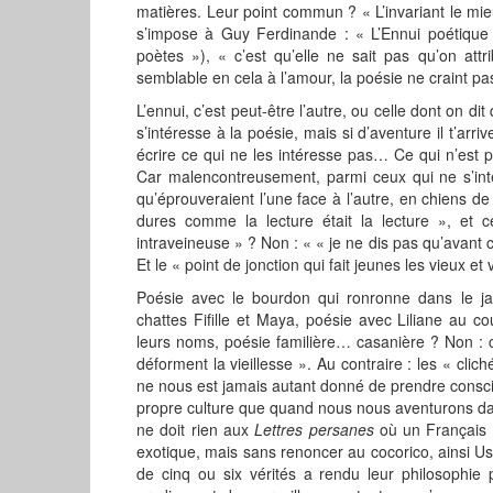
matières. Leur point commun ? « L’invariant le mie
s’impose à Guy Ferdinande : « L’Ennui poétique »
poètes »), « c’est qu’elle ne sait pas qu’on att
semblable en cela à l’amour, la poésie ne craint pas
L’ennui, c’est peut-être l’autre, ou celle dont on di
s’intéresse à la poésie, mais si d’aventure il t’arriv
écrire ce qui ne les intéresse pas… Ce qui n’est 
Car malencontreusement, parmi ceux qui ne s’int
qu’éprouveraient l’une face à l’autre, en chiens de
dures comme la lecture était la lecture », et 
intraveineuse » ? Non : « « je ne dis pas qu’avant c
Et le « point de jonction qui fait jeunes les vieux et
Poésie avec le bourdon qui ronronne dans le ja
chattes Fifille et Maya, poésie avec Liliane au 
leurs noms, poésie familière… casanière ? Non : 
déforment la vieillesse ». Au contraire : les « clich
ne nous est jamais autant donné de prendre consc
propre culture que quand nous nous aventurons dans
ne doit rien aux
Lettres persanes
où un Français p
exotique, mais sans renoncer au cocorico, ainsi U
de cinq ou six vérités a rendu leur philosophie 