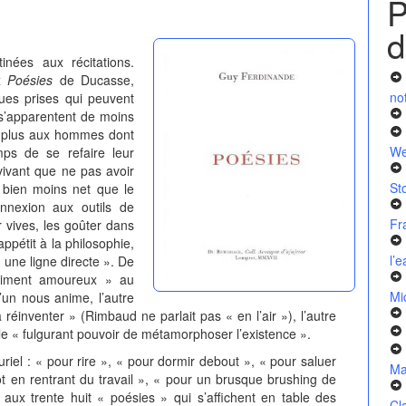
P
d
inées aux récitations.
ux
Poésies
de Ducasse,
no
ques prises qui peuvent
s’apparentent de moins
en plus aux hommes dont
We
ps de se refaire leur
vivant que ne pas avoir
St
t bien moins net que le
nnexion aux outils de
Fr
sir vives, les goûter dans
appétit à la philosophie,
l’
a une ligne directe ». De
ntiment amoureux » au
Mi
’un nous anime, l’autre
réinventer » (Rimbaud ne parlait pas « en l’air »), l’autre
» le « fulgurant pouvoir de métamorphoser l’existence ».
riel : « pour rire », « pour dormir debout », « pour saluer
Ma
bot en rentrant du travail », « pour un brusque brushing de
 aux trente huit « poésies » qui s’affichent en table des
Cl