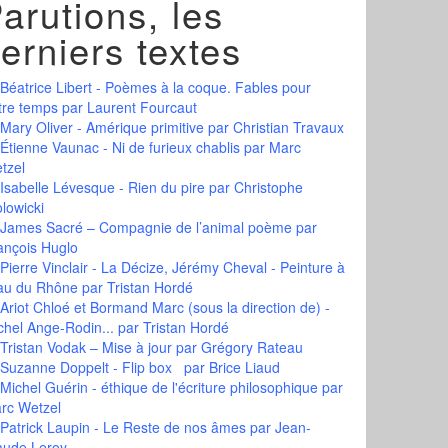
arutions, les
erniers textes
Béatrice Libert - Poèmes à la coque. Fables pour
tre temps
par Laurent Fourcaut
Mary Oliver - Amérique primitive
par Christian Travaux
Étienne Vaunac - Ni de furieux chablis
par Marc
tzel
Isabelle Lévesque - Rien du pire
par Christophe
olowicki
James Sacré – Compagnie de l’animal poème
par
ançois Huglo
Pierre Vinclair - La Décize, Jérémy Cheval - Peinture à
eau du Rhône
par Tristan Hordé
Ariot Chloé et Bormand Marc (sous la direction de) -
chel Ange-Rodin...
par Tristan Hordé
Tristan Vodak – Mise à jour
par Grégory Rateau
Suzanne Doppelt - Flip box
par Brice Liaud
Michel Guérin - éthique de l'écriture philosophique
par
rc Wetzel
Patrick Laupin - Le Reste de nos âmes
par Jean-
aude Leroy