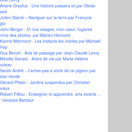
Ariane Dreyfus - Une histoire passera ici
par Olivier
ssot
Julien Starck – Naviguer sur la terre
par François
glo
John Berger - Et nos visages, mon cœur, fugaces
mme des photos.
par Marion Honnoré
Karine Miermont - Les instants les merles
par Michaël
shop
Guy Benoit - Avis de passage
par Jean-Claude Leroy
Mireille Gansel - Arbre de vie
par Marie-Hélène
outeau
Sarah André - J’arrive pas à sortir de ce pigeon
par
istan Hordé
Gérard Pfister - Jardins suspendus
par Christian
avaux
Robert Filliou - Enseigner et apprendre, arts vivants ...
r Jacques Barbaut