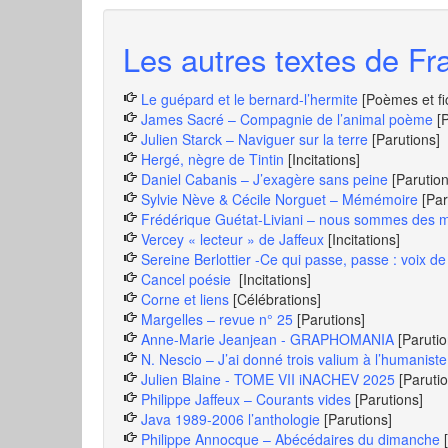
Les autres textes de Fra
Le guépard et le bernard-l’hermite
[Poèmes et fi
James Sacré – Compagnie de l’animal poème
[
Julien Starck – Naviguer sur la terre
[Parutions]
Hergé, nègre de Tintin
[Incitations]
Daniel Cabanis – J’exagère sans peine
[Parution
Sylvie Nève & Cécile Norguet – Mémémoire
[Par
Frédérique Guétat-Liviani – nous sommes des mi
Vercey « lecteur » de Jaffeux
[Incitations]
Sereine Berlottier -Ce qui passe, passe : voix 
Cancel poésie
[Incitations]
Corne et liens
[Célébrations]
Margelles – revue n° 25
[Parutions]
Anne-Marie Jeanjean - GRAPHOMANIA
[Parutio
N. Nescio – J’ai donné trois valium à l’humaniste
Julien Blaine - TOME VII iNACHEV 2025
[Paruti
Philippe Jaffeux – Courants vides
[Parutions]
Java 1989-2006 l’anthologie
[Parutions]
Philippe Annocque – Abécédaires du dimanche