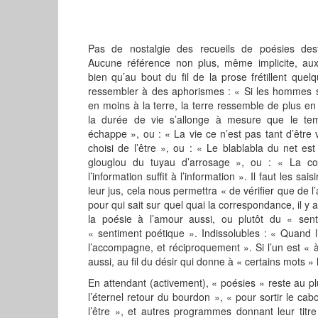
Pas de nostalgie des recueils de poésies dest
Aucune référence non plus, même implicite, a
bien qu’au bout du fil de la prose frétillent quel
ressembler à des aphorismes : « Si les hommes 
en moins à la terre, la terre ressemble de plus 
la durée de vie s’allonge à mesure que le tem
échappe », ou : « La vie ce n’est pas tant d’être 
choisi de l’être », ou : « Le blablabla du net es
glouglou du tuyau d’arrosage », ou : « La co
l’information suffit à l’information ». Il faut les sai
leur jus, cela nous permettra « de vérifier que de l’
pour qui sait sur quel quai la correspondance, il y 
la poésie à l’amour aussi, ou plutôt du « se
« sentiment poétique ». Indissolubles : « Quand l
l’accompagne, et réciproquement ». Si l’un est « à 
aussi, au fil du désir qui donne à « certains mots 
En attendant (activement), « poésies » reste au plu
l’éternel retour du bourdon », « pour sortir le ca
l’être », et autres programmes donnant leur titre