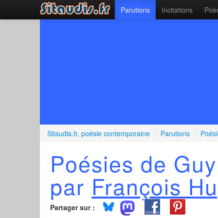
Parutions
Incitations
Poèm
Sitaudis.fr, poésie contemporaine
/
Parutions
/
Poési
Poésies de Guy
par
François Hu
Partager sur :