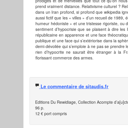
prodiges et de merveilles que tout ce qu’on nous
prend vraiment distance. Relativisme culturel ? Relat
dans un Iran profond, si profond que wikipedia ign
aussi fictif que les « villes » d’un recueil de 198
humeur hédoniste » et une tristesse rigoriste, ou 
sentiment d’hypocrisie que se plaisent à dire le
républicaine en apparence et une face théocratique
publique et une face qui s’extériorise dans la sphèr
demi-dévoilée qui s’emploie à ne pas se prendre le
rien d’hypocrite ne saurait être étranger à la F
florissant commerce des armes.
Le commentaire de sitaudis.fr
Editions Du Rewidiage, Collection Acompte d’a[u]ct
96 p.
12 € port compris