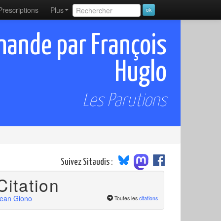
Prescriptions
Plus
nande par François
Huglo
Les Parutions
Suivez Sitaudis :
Citation
ean Giono
Toutes les
citations