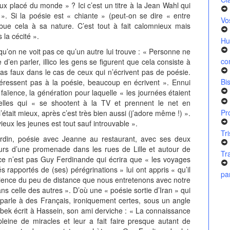
ux placé du monde » ? Ici c’est un titre à la Jean Wahl qui
. Si la poésie est « chiante » (peut-on se dire « entre
Vo
ribue cela à sa nature. C’est tout à fait calomnieux mais
 la cécité ».
Hu
t qu’on ne voit pas ce qu’un autre lui trouve : « Personne ne
co
e d’en parler, illico les gens se figurent que cela consiste à
pas faux dans le cas de ceux qui n’écrivent pas de poésie.
Bi
éressent pas à la poésie, beaucoup en écrivent ». Ennui
 faïence, la génération pour laquelle « les journées étaient
celles qui « se shootent à la TV et prennent le net en
Pr
’était mieux, après c’est très bien aussi (j’adore même !) ».
 vieux les jeunes est tout sauf introuvable ».
Tr
rdin, poésie avec Jeanne au restaurant, avec ses deux
cours d’une promenade dans les rues de Lille et autour de
Tr
ce n’est pas Guy Ferdinande qui écrira que « les voyages
és rapportés de (ses) pérégrinations » lui ont appris « qu’il
pa
ience du peu de distance que nous entretenons avec notre
 celle des autres ». D’où une « poésie sortie d’Iran » qui
arle à des Français, ironiquement certes, sous un angle
sbek écrit à Hassein, son ami derviche : « La connaissance
pleine de miracles et leur a fait faire presque autant de