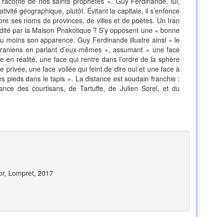
 raconte de nos saints prophètes ». Guy Ferdinande, lui,
ivité géographique, plutôt. Évitant la capitale, il s’enfonce
ore ses noms de provinces, de villes et de poètes. Un Iran
9, édité par la Maison Pnakotique ? S’y opposent une « bonne
du moins son apparence. Guy Ferdinande illustre ainsi « le
s Iraniens en parlant d’eux-mêmes », assumant « une face
 en réalité, une face qui rentre dans l’ordre de la sphère
e privée, une face voilée qui feint de dire oui et une face à
s pieds dans le tapis ». La distance est soudain franchie :
rance des courtisans, de Tartuffe, de Julien Sorel, et du
or, Lompret, 2017