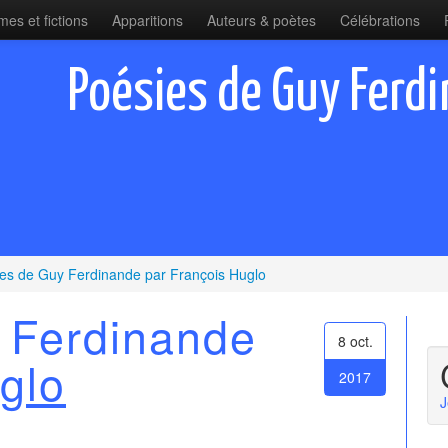
es et fictions
Apparitions
Auteurs & poètes
Célébrations
Poésies de Guy Ferdi
es de Guy Ferdinande par François Huglo
 Ferdinande
8 oct.
glo
2017
J