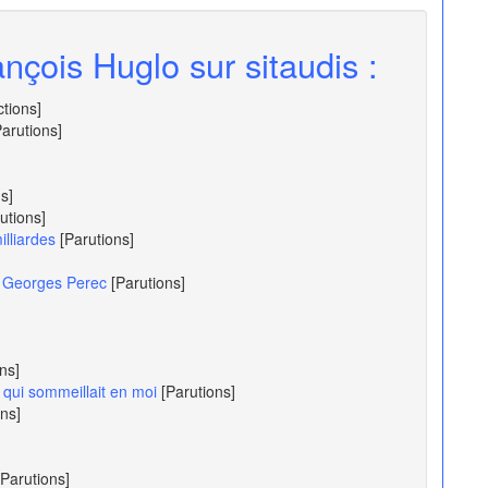
nçois Huglo sur sitaudis :
ctions]
Parutions]
s]
utions]
lliardes
[Parutions]
de Georges Perec
[Parutions]
ns]
 qui sommeillait en moi
[Parutions]
ons]
[Parutions]