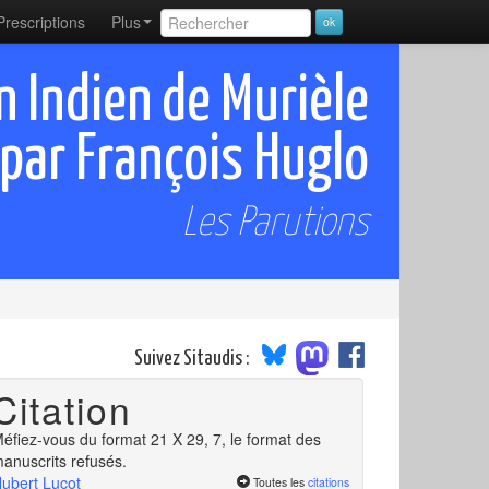
Prescriptions
Plus
 Indien de Murièle
par François Huglo
Les Parutions
Suivez Sitaudis :
Citation
éfiez-vous du format 21 X 29, 7, le format des
anuscrits refusés.
ubert Lucot
Toutes les
citations