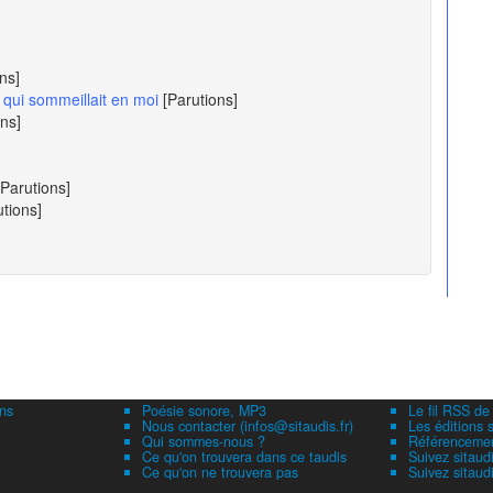
ns]
 qui sommeillait en moi
[Parutions]
ons]
[Parutions]
utions]
ns
Poésie sonore, MP3
Le fil RSS de
Nous contacter (infos@sitaudis.fr)
Les éditions s
Qui sommes-nous ?
Référencement
Ce qu'on trouvera dans ce taudis
Suivez sitaud
Ce qu'on ne trouvera pas
Suivez sitaud