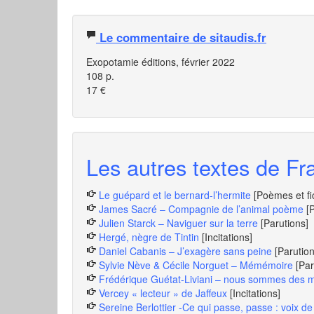
Le commentaire de sitaudis.fr
Exopotamie éditions, février 2022
108 p.
17 €
Les autres textes de Fra
Le guépard et le bernard-l’hermite
[Poèmes et fi
James Sacré – Compagnie de l’animal poème
[
Julien Starck – Naviguer sur la terre
[Parutions]
Hergé, nègre de Tintin
[Incitations]
Daniel Cabanis – J’exagère sans peine
[Parution
Sylvie Nève & Cécile Norguet – Mémémoire
[Par
Frédérique Guétat-Liviani – nous sommes des mi
Vercey « lecteur » de Jaffeux
[Incitations]
Sereine Berlottier -Ce qui passe, passe : voix 