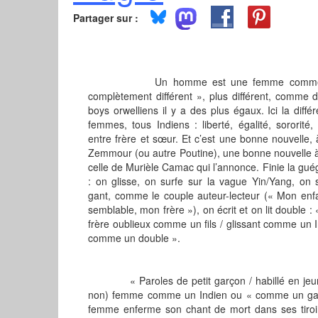
Partager sur :
Un homme est une femme comme les au
complètement différent », plus différent, comme 
boys orwelliens il y a des plus égaux. Ici la différ
femmes, tous Indiens : liberté, égalité, sororit
entre frère et sœur. Et c’est une bonne nouvelle, à 
Zemmour (ou autre Poutine), une bonne nouvelle à
celle de Murièle Camac qui l’annonce. Finie la guég
: on glisse, on surfe sur la vague Yin/Yang, o
gant, comme le couple auteur-lecteur (« Mon en
semblable, mon frère »), on écrit et on lit double
frère oublieux comme un fils / glissant comme u
comme un double ».
« Paroles de petit garçon / habillé en jeune 
non) femme comme un Indien ou « comme un gar
femme enferme son chant de mort dans ses tiroir