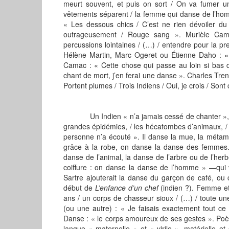
meurt souvent, et puis on sort / On va fumer u
vêtements séparent / la femme qui danse de l’homm
« Les dessous chics / C’est ne rien dévoiler du 
outrageusement / Rouge sang ». Murièle Ca
percussions lointaines / (…) / entendre pour la p
Hélène Martin, Marc Ogeret ou Étienne Daho : « 
Camac : « Cette chose qui passe au loin si bas d
chant de mort, j’en ferai une danse ». Charles Tre
Portent plumes / Trois Indiens / Oui, je crois / So
Un Indien « n’a jamais cessé de chanter », lui q
grandes épidémies, / les hécatombes d’animaux, / 
personne n’a écouté ». Il danse la mue, la méta
grâce à la robe, on danse la danse des femmes. S
danse de l’animal, la danse de l’arbre ou de l’her
coiffure : on danse la danse de l’homme » —qui
Sartre ajouterait la danse du garçon de café, ou 
début de
L’enfance d’un chef
(indien ?). Femme et
ans / un corps de chasseur sioux / (…) / toute une 
(ou une autre) : « Je faisais exactement tout ce 
Danse : « le corps amoureux de ses gestes ». Poè
langue « maternelle » et « virile », matérielle e