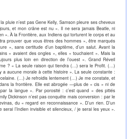
luie n’est pas Gene Kelly, Samson pleure ses cheveux
jours, et mon crâne est nu ». Il ne sera jamais Beatle, ni
 ». À la Frontière, aux Indiens qui torturent le corps et au
faudra prouver que vous êtres des hommes », être marqués
rture », sans certitude d’un baptême, d’un salut. Avant la
mains « avaient des ongles », elles « touchaient ». Mais la
jours plus loin en direction de l’ouest ». Grand Réveil
e ? « La seule raison qui tiendra (…) sera le Profit. (…)
’y a aucune morale à cette histoire ». La seule constante :
elaine. (…) Je refroidis lentement (…) Je me constate, et
 dans la frontière. Elle est abrogée —plus de « cis » ni de
ar la langue ». Par porosité : c’est quand « des pitiés
mily Dickinson n’est pas conquête mais conversion : par le
evinas, du « regard en reconnaissance ». D’un rien. D’un
serai l’Indien invisible et silencieux, / je serai les yeux ».