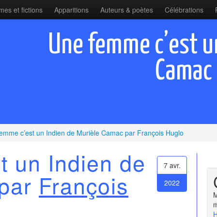
es et fictions
Apparitions
Auteurs & poètes
Célébrations
Une femme c’est un
Camac 
emme c’est un Indien de Murièle Camac par François Huglo
t un Indien de
7 avr.
 par
François
2022
M
m
H