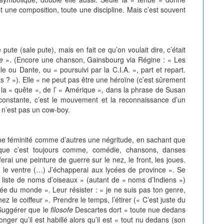
st une composition, toute une discipline. Mais c’est souvent
 (sale pute), mais en fait ce qu’on voulait dire, c’était
e
». (Encore une chanson, Gainsbourg via Régine : « Les
e ou Dante, ou « poursuivi par la C.I.A. », part et repart.
ts ? »). Elle « ne peut pas être une héroïne (c’est sûrement
e la « quête », de l’ « Amérique », dans la phrase de Susan
onstante, c’est le mouvement et la reconnaissance d’un
ly n’est pas un cow-boy.
inité comme d’autres une négritude, en sachant que
, que c’est toujours comme, comédie, chansons, danses
ferai une peinture de guerre sur le nez, le front, les joues.
a le ventre (…) J’échapperai aux lycées de province ». Se
liste de noms d’oiseaux » (autant de « noms d’Indiens »)
e du monde ». Leur résister : « je ne suis pas ton genre,
hez le coiffeur ». Prendre le temps, l’étirer (« C’est juste du
Suggérer que le
filosofe
Descartes dort « toute nue dedans
songer qu’il est habillé alors qu’il est « tout nu dedans (son