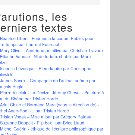
arutions, les
erniers textes
Béatrice Libert - Poèmes à la coque. Fables pour
tre temps
par Laurent Fourcaut
Mary Oliver - Amérique primitive
par Christian Travaux
Étienne Vaunac - Ni de furieux chablis
par Marc
tzel
Isabelle Lévesque - Rien du pire
par Christophe
olowicki
James Sacré – Compagnie de l’animal poème
par
ançois Huglo
Pierre Vinclair - La Décize, Jérémy Cheval - Peinture à
eau du Rhône
par Tristan Hordé
Ariot Chloé et Bormand Marc (sous la direction de) -
chel Ange-Rodin...
par Tristan Hordé
Tristan Vodak – Mise à jour
par Grégory Rateau
Suzanne Doppelt - Flip box
par Brice Liaud
Michel Guérin - éthique de l'écriture philosophique
par
rc Wetzel