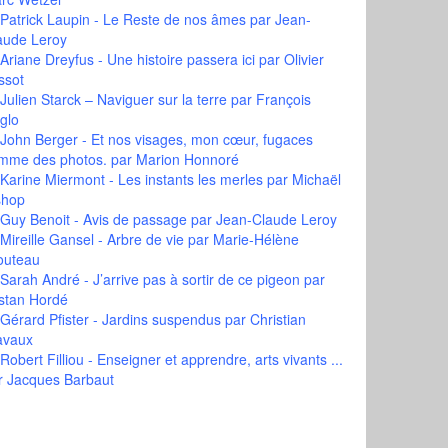
Patrick Laupin - Le Reste de nos âmes
par Jean-
aude Leroy
Ariane Dreyfus - Une histoire passera ici
par Olivier
ssot
Julien Starck – Naviguer sur la terre
par François
glo
John Berger - Et nos visages, mon cœur, fugaces
mme des photos.
par Marion Honnoré
Karine Miermont - Les instants les merles
par Michaël
shop
Guy Benoit - Avis de passage
par Jean-Claude Leroy
Mireille Gansel - Arbre de vie
par Marie-Hélène
outeau
Sarah André - J’arrive pas à sortir de ce pigeon
par
istan Hordé
Gérard Pfister - Jardins suspendus
par Christian
avaux
Robert Filliou - Enseigner et apprendre, arts vivants ...
r Jacques Barbaut