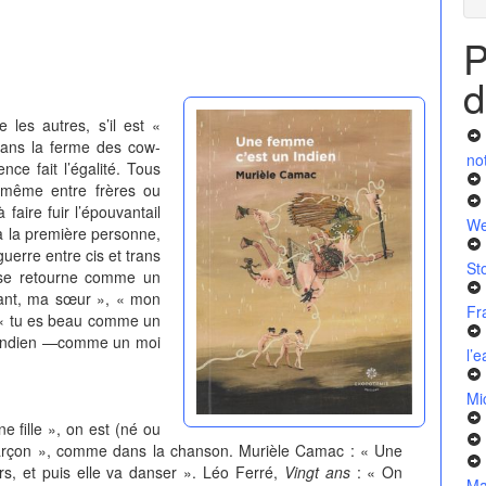
P
d
tres, s’il est «
dans la ferme des cow-
no
ence fait l’égalité. Tous
é, même entre frères ou
faire fuir l’épouvantail
We
 la première personne,
uerre entre cis et trans
St
n se retourne comme un
fant, ma sœur », « mon
Fr
 : « tu es beau comme un
n Indien —comme un moi
l’
Mi
fille », on est (né ou
çon », comme dans la chanson. Murièle Camac : « Une
s, et puis elle va danser ». Léo Ferré,
Vingt ans
: « On
Ma