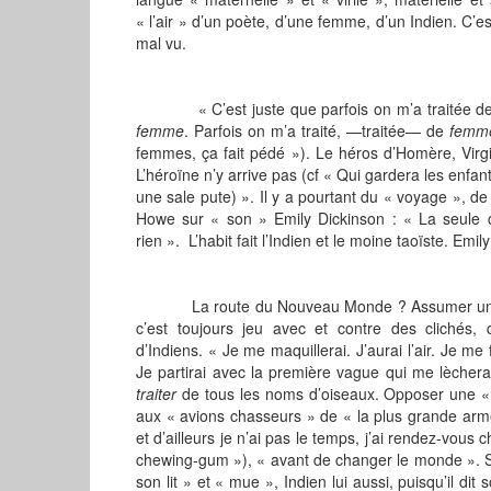
« l’air » d’un poète, d’une femme, d’un Indien. C’e
mal vu.
« C’est juste que parfois on m’a traitée de pute
femme
. Parfois on m’a traité, —traitée— de
femm
femmes, ça fait pédé »). Le héros d’Homère, Virgil
L’héroïne n’y arrive pas (cf « Qui gardera les enfan
une sale pute) ». Il y a pourtant du « voyage », d
Howe sur « son » Emily Dickinson : « La seule c
rien ». L’habit fait l’Indien et le moine taoïste. Emi
La route du Nouveau Monde ? Assumer une fém
c’est toujours jeu avec et contre des clichés
d’Indiens. « Je me maquillerai. J’aurai l’air. Je me 
Je partirai avec la première vague qui me lècher
traiter
de tous les noms d’oiseaux. Opposer une « 
aux « avions chasseurs » de « la plus grande armé
et d’ailleurs je n’ai pas le temps, j’ai rendez-vous c
chewing-gum »), « avant de changer le monde ». 
son lit » et « mue », Indien lui aussi, puisqu’il dit 