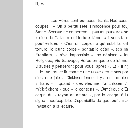
lit) ».
Les Héros sont penauds, trahis. Noé sous la p
coupés : « On a perdu l’été, l’innocence pour tou
Stone. Socrate ne comprend « pas toujours très bien
« dieu de Calvin » qui torture l’âme, « il vous 
pour exister. « C’est un corps nu qui subit la to
torture, le jeune corps « sentait le désir », ses 
Frontière, « rêve impossible », se déplace « tou
Religieux, Vie Sauvage, Héros en quête de lui-mêm
D’autres y penseront pour vous, après ». Et « il n
« Je me trouve là comme une tasse / en moins porc
c’est une joie ». Dickinsonienne. Il y a du trouble
« trans »— quand « des vies me franchissent / p
m’ébrèchent » que « je contiens ». L’Amérique d’E
corps, du « rayon en ombre », par le visage, ô L
signe imperceptible. Disponibilité du guetteur : « Je 
Invitation à la lecture.