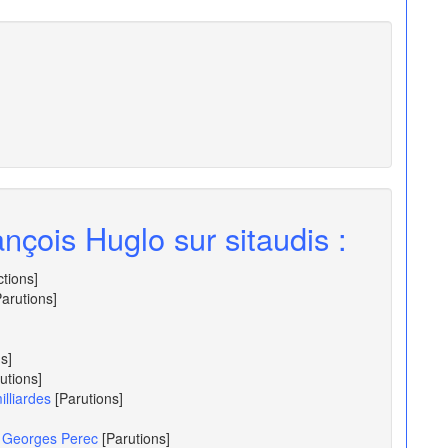
nçois Huglo sur sitaudis :
ctions]
Parutions]
s]
utions]
lliardes
[Parutions]
de Georges Perec
[Parutions]