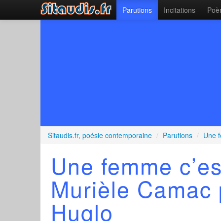
Parutions
Incitations
Poèm
Sitaudis.fr, poésie contemporaine
/
Parutions
/
Une f
Une femme c’es
Murièle Camac
Huglo