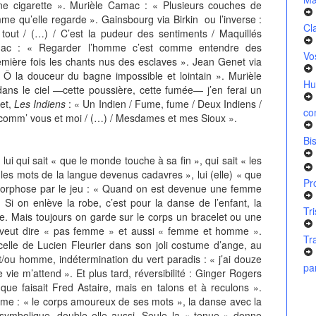
ne cigarette ». Murièle Camac : « Plusieurs couches de
e qu’elle regarde ». Gainsbourg via Birkin ou l’inverse :
Cl
tout / (…) / C’est la pudeur des sentiments / Maquillés
mac : « Regarder l’homme c’est comme entendre des
Vo
remière fois les chants nus des esclaves ». Jean Genet via
Ô la douceur du bagne impossible et lointain ». Murièle
Hu
ans le ciel —cette poussière, cette fumée— j’en ferai un
net,
Les Indiens
: « Un Indien / Fume, fume / Deux Indiens /
co
nt comm’ vous et moi / (…) / Mesdames et mes Sioux ».
Bi
ui sait « que le monde touche à sa fin », qui sait « les
les mots de la langue devenus cadavres », lui (elle) « que
Pr
morphose par le jeu : « Quand on est devenue une femme
i on enlève la robe, c’est pour la danse de l’enfant, la
Tr
be. Mais toujours on garde sur le corps un bracelet ou une
 veut dire « pas femme » et aussi « femme et homme ».
Tr
celle de Lucien Fleurier dans son joli costume d’ange, au
/ou homme, indétermination du vert paradis : « j’ai douze
pa
vie m’attend ». Et plus tard, réversibilité : Ginger Rogers
que faisait Fred Astaire, mais en talons et à reculons ».
me : « le corps amoureux de ses mots », la danse avec la
t symbolique, double elle aussi. Seule la « tenue » donne