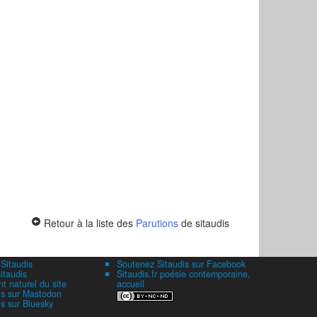
Retour à la liste des
Parutions
de sitaudis
 Sitaudis
Soutenez Sitaudis sur Facebook
itaudis
Sitaudis.fr poésie contemporaine,
 naturel du site
accueil
is sur Mastodon
is sur Bluesky