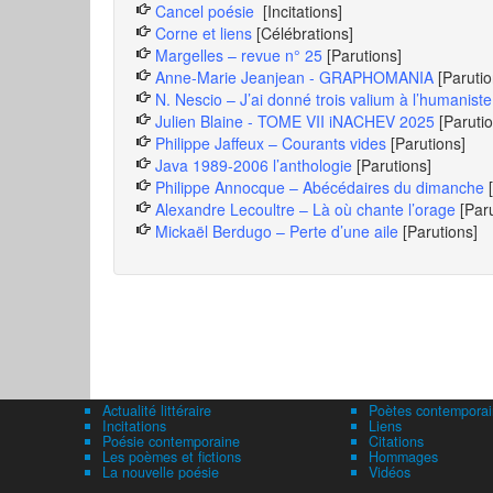
Cancel poésie
[Incitations]
Corne et liens
[Célébrations]
Margelles – revue n° 25
[Parutions]
Anne-Marie Jeanjean - GRAPHOMANIA
[Parutio
N. Nescio – J’ai donné trois valium à l’humaniste
Julien Blaine - TOME VII iNACHEV 2025
[Paruti
Philippe Jaffeux – Courants vides
[Parutions]
Java 1989-2006 l’anthologie
[Parutions]
Philippe Annocque – Abécédaires du dimanche
Alexandre Lecoultre – Là où chante l’orage
[Par
Mickaël Berdugo – Perte d’une aile
[Parutions]
Actualité littéraire
Poètes contemporai
Incitations
Liens
Poésie contemporaine
Citations
Les poèmes et fictions
Hommages
La nouvelle poésie
Vidéos