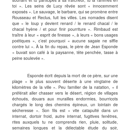
souriant et tu participes à sa fraîcheur, tu la ranimes en
toi ». Les seins de Lucy rêvée sont « innocemment
exposés ». Le sauvage, le barbare, qui se promène entre
Rousseau et Reclus, fuit les villes. Les nomades disent
que « le loup y devient renard / le renard chacal / le
chacal hyène / et pour finir pourriture ». Rimbaud est
traître à leur « esprit de finesse », à leurs « bons usages
poétiques », c’est pourquoi « aucune sagaie ne siffle
contre lui ». À la fin du repas, le père de Jean Esponde
« buvait son café à la paysanne, tête penchée, tasse à
peine soulevée ».
Esponde écrit depuis la mort de ce père, sur une
plage « le plus souvent déserte à une vingtaine de
kilomètres de la ville ». Peu familier de la natation, « il
préférait aller chasser vers le désert, région de villages
échoués, douars aux murailles endormies, bourricots
chargés le long des chemins épineux, un lointain de
sécheresse ». Son fils est « vite catapulté dans un
internat, dortoir froid, autre internat, fugitives fenêtres,
rites auxquels tu ne comprends rien, pluie, solitude,
semaines longues et la délectable étude du soir,