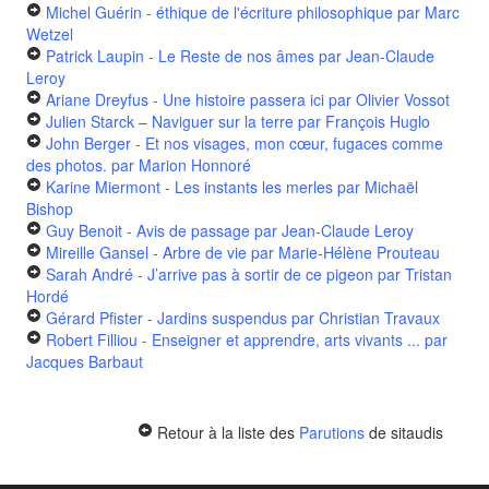
Michel Guérin - éthique de l'écriture philosophique
par Marc
Wetzel
Patrick Laupin - Le Reste de nos âmes
par Jean-Claude
Leroy
Ariane Dreyfus - Une histoire passera ici
par Olivier Vossot
Julien Starck – Naviguer sur la terre
par François Huglo
John Berger - Et nos visages, mon cœur, fugaces comme
des photos.
par Marion Honnoré
Karine Miermont - Les instants les merles
par Michaël
Bishop
Guy Benoit - Avis de passage
par Jean-Claude Leroy
Mireille Gansel - Arbre de vie
par Marie-Hélène Prouteau
Sarah André - J’arrive pas à sortir de ce pigeon
par Tristan
Hordé
Gérard Pfister - Jardins suspendus
par Christian Travaux
Robert Filliou - Enseigner et apprendre, arts vivants ...
par
Jacques Barbaut
Retour à la liste des
Parutions
de sitaudis