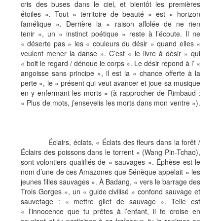
cris des buses dans le ciel, et bientôt les premières
étoiles ». Tout « territoire de beauté » est « horizon
famélique ». Derrière la « raison affolée de ne rien
tenir », un « instinct poétique » reste à l’écoute. Il ne
« déserte pas » les « couleurs du désir » quand elles «
veulent mener la danse ». C’est « le livre à désir » qui
« boit le regard / dénoue le corps ». Le désir répond à l’ «
angoisse sans principe », il est la « chance offerte à la
perte », le « présent qui veut avancer et joue sa musique
en y enfermant les morts » (à rapprocher de Rimbaud :
« Plus de mots, j’ensevelis les morts dans mon ventre »).
Éclairs, éclats, « Éclats des fleurs dans la forêt /
Éclairs des poissons dans le torrent » (Wang Pin-Tchao),
sont volontiers qualifiés de « sauvages ». Éphèse est le
nom d’une de ces Amazones que Sénèque appelait « les
jeunes filles sauvages ». À Badang, « vers le barrage des
Trois Gorges », un « guide civilisé » confond sauvage et
sauvetage : « mettre gilet de sauvage ». Telle est
« l’innocence que tu prêtes à l’enfant, il te croise en