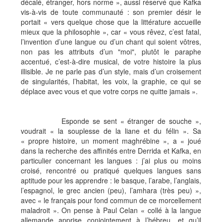
décalé, étranger, hors norme », aussi réservé que Kafka
vis-à-vis de toute communauté : son premier désir le
portait « vers quelque chose que la littérature accueille
mieux que la philosophie », car « vous rêvez, c’est fatal,
l’invention d’une langue ou d’un chant qui soient vôtres,
non pas les attributs d’un "moi", plutôt le paraphe
accentué, c’est-à-dire musical, de votre histoire la plus
illisible. Je ne parle pas d’un style, mais d’un croisement
de singularités, l’habitat, les voix, la graphie, ce qui se
déplace avec vous et que votre corps ne quitte jamais ».
Esponde se sent « étranger de souche »,
voudrait « la souplesse de la liane et du félin ». Sa
« propre histoire, un moment maghrébine », a « joué
dans la recherche des affinités entre Derrida et Kafka, en
particulier concernant les langues : j’ai plus ou moins
croisé, rencontré ou pratiqué quelques langues sans
aptitude pour les apprendre : le basque, l’arabe, l’anglais,
l’espagnol, le grec ancien (peu), l’amhara (très peu) »,
avec « le français pour fond commun de ce morcellement
maladroit ». On pense à Paul Celan « collé à la langue
allemande apprise conjointement à l’hébreu, et qu’il