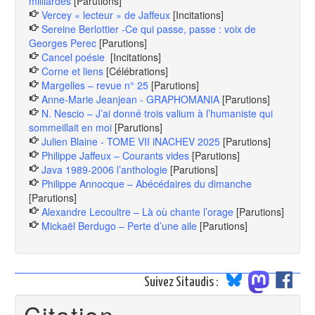
milliardes
[Parutions]
Vercey « lecteur » de Jaffeux
[Incitations]
Sereine Berlottier -Ce qui passe, passe : voix de
Georges Perec
[Parutions]
Cancel poésie
[Incitations]
Corne et liens
[Célébrations]
Margelles – revue n° 25
[Parutions]
Anne-Marie Jeanjean - GRAPHOMANIA
[Parutions]
N. Nescio – J’ai donné trois valium à l’humaniste qui
sommeillait en moi
[Parutions]
Julien Blaine - TOME VII iNACHEV 2025
[Parutions]
Philippe Jaffeux – Courants vides
[Parutions]
Java 1989-2006 l’anthologie
[Parutions]
Philippe Annocque – Abécédaires du dimanche
[Parutions]
Alexandre Lecoultre – Là où chante l’orage
[Parutions]
Mickaël Berdugo – Perte d’une aile
[Parutions]
Suivez Sitaudis :
Citation