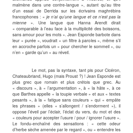
malmène dans une contre-langue », autant qu’au titre
d’un essai de Derrida sur les écrivains maghrébins
francophones : «
je n’ai qu’une langue et ce n’est pas la
mienne
». Une langue que Hanna Arendt dirait
« comparable à l’eau face à la multiplicité des boissons,
sans amour pour les mots ». Jean Esponde barbote dans
leur « purée », voudrait « un filtre à paroles », même s’il
en accroche parfois un « pour chercher le sommeil », ou
n’en « garde qu’un » au réveil.
Le mot, pas la syntaxe, tant pis pour Cicéron,
Chateaubriand, Hugo (mais Proust ?) ! Jean Esponde est
plus grec que romain et plus crétois que grec. Au
« discours », à « l’argumentation », à « la hâte », à ce
que Barthes appelle « la toupie verbale » et aux « textes
pesants », à la « fatigue sans couleurs » qui « empâte
les phrases » (elles « s’allongent / s’endorment »), il
oppose l’éveil par l’éclair, l’éclat du vers, du mot et des
« couleurs pour accepter l’usure / pour / ignorer l’usure ».
Le fondu-enchaîné des sensations : « cette odeur
d’herbe sèche amenée par le regard », ou « entendre les