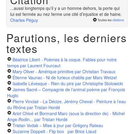
...aussi longtemps qu’il y a un homme dehors, la porte qui
lui est fermée au nez ferme une cité d’injustice et de haine.
Charles Péguy
Toutes les
citations
Parutions, les derniers
textes
Béatrice Libert - Poèmes à la coque. Fables pour notre
temps
par Laurent Fourcaut
Mary Oliver - Amérique primitive
par Christian Travaux
Étienne Vaunac - Ni de furieux chablis
par Marc Wetzel
Isabelle Lévesque - Rien du pire
par Christophe Stolowicki
James Sacré – Compagnie de l’animal poème
par François
Huglo
Pierre Vinclair - La Décize, Jérémy Cheval - Peinture à l’eau
du Rhône
par Tristan Hordé
Ariot Chloé et Bormand Marc (sous la direction de) - Michel
Ange-Rodin...
par Tristan Hordé
Tristan Vodak – Mise à jour
par Grégory Rateau
Suzanne Doppelt - Flip box
par Brice Liaud