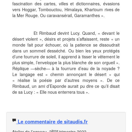
fascination des cartes, villes et dictionnaires, évasions
vers Hoggar, Tombouctou, Himalaya, Khartoum rives de
la Mer Rouge. Ou caravansérail, Garamanthes ».
Et Rimbaud devint Lucy. Quand, « devant le
désert violent », désirs et projets s’affaissent, reste « un
monde fait pour échouer, où la patience se dissoudrait
dans un sommeil desséché. Ou bien les yeux protégés
d’une fourrure de soleil, il apprend à tisser le vêtement le
plus simple, l’enveloppe la plus blanche de son orgueil ».
Réplique —sèche— à la fourrure d’eau de la noyade ?
Le langage est « chemin annonçant le désert » qui
« réalise la poésie par d’autres moyens ». De ce
Rimbaud, un ami d’Esponde aurait pu dire ce qu’il disait
de sa Lucy : « Elle nous enterrera tous ».
Le commentaire de sitaudis.fr
ième
Atelier de l’agneau, 2
trimestre 2022