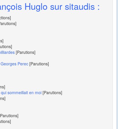
nçois Huglo sur sitaudis :
ctions]
Parutions]
s]
utions]
lliardes
[Parutions]
de Georges Perec
[Parutions]
ns]
 qui sommeillait en moi
[Parutions]
ons]
[Parutions]
utions]