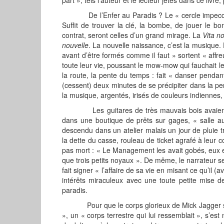
De l’Enfer au Paradis ? Le « cercle impeccabl
Suffit de trouver la clé, la bombe, de jouer le b
contrat, seront celles d’un grand mirage. La
Vita n
nouvelle
. La nouvelle naissance, c’est la musique. 
avant d’être formés comme il faut » sortent « affre
toute leur vie, poussant le mow-mow qui fauchait le 
la route, la pente du temps : fait « danser pendant
(cessent) deux minutes de se précipiter dans la pe
la musique, argentés, irisés de couleurs indiennes,
Les guitares de très mauvais bois avaient é
dans une boutique de prêts sur gages, « salle au
descendu dans un atelier malais un jour de pluie 
la dette du casse, rouleau de ticket agrafé à leur 
pas mort : « Le Management les avait gobés, eux et 
que trois petits noyaux ». De même, le narrateur s
fait signer « l’affaire de sa vie en misant ce qu’il (
intérêts miraculeux avec une toute petite mise de
paradis.
Pour que le corps glorieux de Mick Jagger se 
», un « corps terrestre qui lui ressemblait », s’est