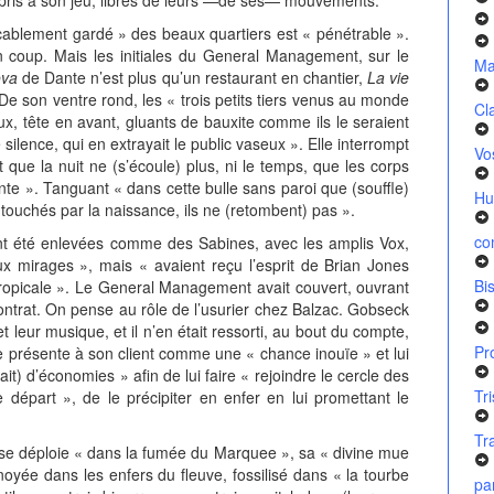
ement gardé » des beaux quartiers est « pénétrable ».
on coup. Mais les initiales du General Management, sur le
Ma
ova
de Dante n’est plus qu’un restaurant en chantier,
La vie
De son ventre rond, les « trois petits tiers venus au monde
Cl
ux, tête en avant, gluants de bauxite comme ils le seraient
silence, qui en extrayait le public vaseux ». Elle interrompt
Vo
 que la nuit ne (s’écoule) plus, ni le temps, que les corps
nte ». Tanguant « dans cette bulle sans paroi que (souffle)
Hu
 touchés par la naissance, ils ne (retombent) pas ».
co
té enlevées comme des Sabines, avec les amplis Vox,
x mirages », mais « avaient reçu l’esprit de Brian Jones
Bi
tropicale ». Le General Management avait couvert, ouvrant
contrat. On pense au rôle de l’usurier chez Balzac. Gobseck
leur musique, et il n’en était ressorti, au bout du compte,
Pr
e présente à son client comme une « chance inouïe » et lui
avait) d’économies » afin de lui faire « rejoindre le cercle des
Tr
 départ », de le précipiter en enfer en lui promettant le
Tr
déploie « dans la fumée du Marquee », sa « divine mue
 noyée dans les enfers du fleuve, fossilisé dans « la tourbe
pa