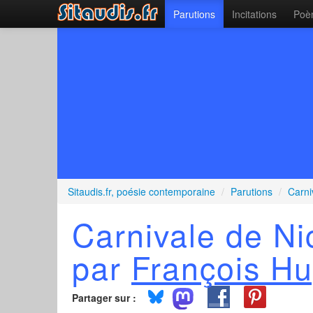
Parutions
Incitations
Poèm
Sitaudis.fr, poésie contemporaine
/
Parutions
/
Carni
Carnivale de Ni
par
François Hu
Partager sur :