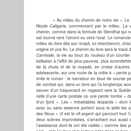
« Au milieu du chemin de notre vie ». Le réc
Nicole Caligaris, commencent par le milieu. La
chemin, comme dans la formule de Stendhal qui ne d
est tourné vers l’amont ou vers l’aval. Le romancier
milieu du livre dès son incipit, lui chercheront, ch
origine et une fin. Le chemin du livre sera le tra
Carnivale
, la vie au bout du rouleau d’un courtie
kafkaïen à l’affût de plus pauvres, plus surendetté
de la chute et de la noyade, en croise d’autre
adolescente, sur une route de la crête à « pente p
imite le roman : le narrateur en bout de course pe
de combat qui, dans un livre qui l’a longtemps ac
sauver d’un traquenard en nageant vers la Suède. 
celle d’une carte postale où une pente tombe « da
d’un fjord ». Les « imbattables léopards » dont
avec ou sans essence portent sous la selle les a
des filous » (il est le vif-argent qui parcourt tout
deux scènes improvisées, s’arrachant eux aussi d’u
l’assistance dont ils ont été radiés « comme des pr
part », tels l’auteur et le lecteur jetés dans ce li