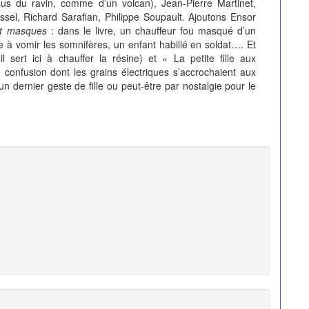
us du ravin, comme d’un volcan), Jean-Pierre Martinet,
l, Richard Sarafian, Philippe Soupault. Ajoutons Ensor
nt masques
: dans le livre, un chauffeur fou masqué d’un
 à vomir les somnifères, un enfant habillé en soldat…. Et
sert ici à chauffer la résine) et « La petite fille aux
e confusion dont les grains électriques s’accrochaient aux
 un dernier geste de fille ou peut-être par nostalgie pour le