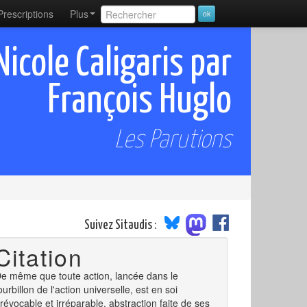
Prescriptions
Plus
Nicole Caligaris par
François Huglo
Les Parutions
Suivez Sitaudis :
Citation
e même que toute action, lancée dans le
ourbillon de l'action universelle, est en soi
rrévocable et irréparable, abstraction faite de ses