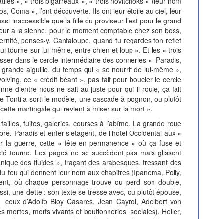
atiles », « trois bigarreaux », « trois novitchoks » (leur nom
Coma », l’ont découverte. Ils ont leur étoile au ciel, leur
si inaccessible que la fille du proviseur l’est pour le grand
teur a la sienne, pour le moment comptable chez son boss,
éternité, penses-y, Cantaloupe, quand tu regardes ton reflet
ui tourne sur lui-même, entre chien et loup ». Et les « trois
lisser dans le cercle intermédiaire des conneries ». Paradis,
a grande aiguille, du temps qui « se nourrit de lui-même »,
volving, ce « crédit béant », pas fait pour boucler le cercle
ne d’entre nous ne sait au juste pour qui il roule, ça fait
ue Tonti a sorti le modèle, une cascade à pognon, ou plutôt
ette martingale qui revient à miser sur la mort ».
es, fuites, galeries, courses à l’abîme. La grande roue
re. Paradis et enfer s’étagent, de l’hôtel Occidental aux «
ar la guerre, cette « fête en permanence » où ça fuse et
télé tourne. Les pages ne se succèdent pas mais glissent
anique des fluides », traçant des arabesques, tressant des
 du feu qui donnent leur nom aux chapitres (Ipanema, Polly,
dent, où chaque personnage trouve ou perd son double,
ssi, une dette : son texte se tresse avec, ou plutôt épouse,
 !) ceux d’Adolfo Bioy Casares, Jean Cayrol, Adelbert von
 mortes, morts vivants et bouffonneries sociales), Heller,