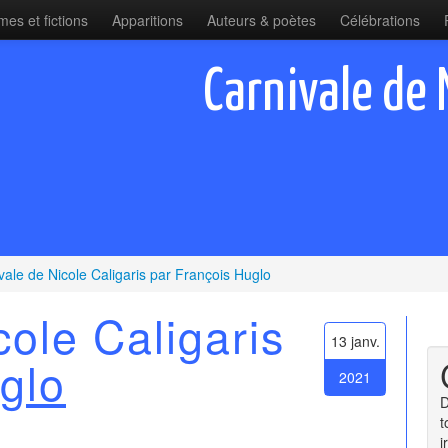
es et fictions
Apparitions
Auteurs & poètes
Célébrations
Carnivale de 
vale de Nicole Caligaris par François Huglo
cole Caligaris
13 janv.
glo
2021
D
t
i