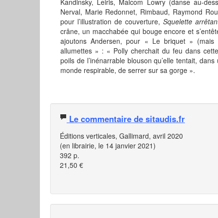
Kandinsky, Leiris, Malcom Lowry (danse au-dess
Nerval, Marie Redonnet, Rimbaud, Raymond Rousse
pour l’illustration de couverture,
Squelette arrêta
crâne, un macchabée qui bouge encore et s’entête
ajoutons Andersen, pour « Le briquet » (mais il 
allumettes » : « Polly cherchait du feu dans cett
poils de l’inénarrable blouson qu’elle tentait, dans
monde respirable, de serrer sur sa gorge ».
Le commentaire de sitaudis.fr
Éditions verticales, Gallimard, avril 2020
(en librairie, le 14 janvier 2021)
392 p.
21,50 €