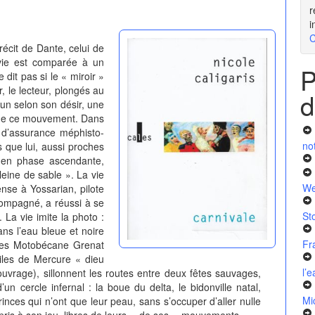
r
i
C
it de Dante, celui de
 vie est comparée à un
P
it pas si le « miroir »
, le lecteur, plongés au
d
acun selon son désir, une
cé de ce mouvement. Dans
r d’assurance méphisto-
no
s que lui, aussi proches
s en phase ascendante,
leine de sable ». La vie
We
nse à Yossarian, pilote
compagné, a réussi à se
St
La vie imite la photo :
ns l’eau bleue et noire
Fr
 les Motobécane Grenat
iles de Mercure « dieu
l’
 l’ouvrage), sillonnent les routes entre deux fêtes sauvages,
n cercle infernal : la boue du delta, le bidonville natal,
Mi
inces qui n’ont que leur peau, sans s’occuper d’aller nulle
vre, pris à son jeu, libres de leurs —de ses— mouvements.