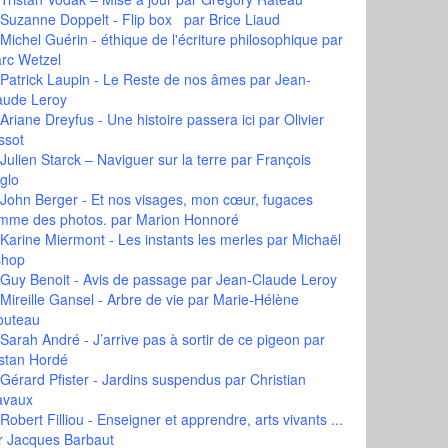
Suzanne Doppelt - Flip box
par Brice Liaud
Michel Guérin - éthique de l'écriture philosophique
par
rc Wetzel
Patrick Laupin - Le Reste de nos âmes
par Jean-
aude Leroy
Ariane Dreyfus - Une histoire passera ici
par Olivier
ssot
Julien Starck – Naviguer sur la terre
par François
glo
John Berger - Et nos visages, mon cœur, fugaces
mme des photos.
par Marion Honnoré
Karine Miermont - Les instants les merles
par Michaël
shop
Guy Benoit - Avis de passage
par Jean-Claude Leroy
Mireille Gansel - Arbre de vie
par Marie-Hélène
outeau
Sarah André - J’arrive pas à sortir de ce pigeon
par
istan Hordé
Gérard Pfister - Jardins suspendus
par Christian
avaux
Robert Filliou - Enseigner et apprendre, arts vivants ...
r Jacques Barbaut