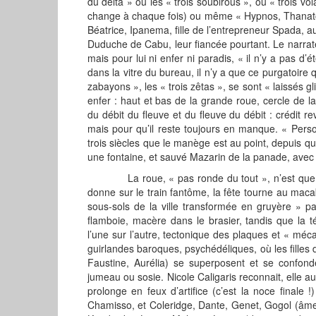
du delta » où les « trois soubirous », ou « trois vol
change à chaque fois) ou même « Hypnos, Thanatos, 
Béatrice, Ipanema, fille de l’entrepreneur Spada, aus
Duduche de Cabu, leur fiancée pourtant. Le narra
mais pour lui ni enfer ni paradis, « il n’y a pas d’
dans la vitre du bureau, il n’y a que ce purgatoire q
zabayons », les « trois zêtas », se sont « laissés g
enfer : haut et bas de la grande roue, cercle de l
du débit du fleuve et du fleuve du débit : crédit re
mais pour qu’il reste toujours en manque. « Person
trois siècles que le manège est au point, depuis q
une fontaine, et sauvé Mazarin de la panade, avec c
La roue, « pas ronde du tout », n’est que faill
donne sur le train fantôme, la fête tourne au macab
sous-sols de la ville transformée en gruyère » p
flamboie, macère dans le brasier, tandis que la 
l’une sur l’autre, tectonique des plaques et « méc
guirlandes baroques, psychédéliques, où les filles
Faustine, Aurélia) se superposent et se confon
jumeau ou sosie. Nicole Caligaris reconnait, elle au
prolonge en feux d’artifice (c’est la noce finale
Chamisso, et Coleridge, Dante, Genet, Gogol (âmes