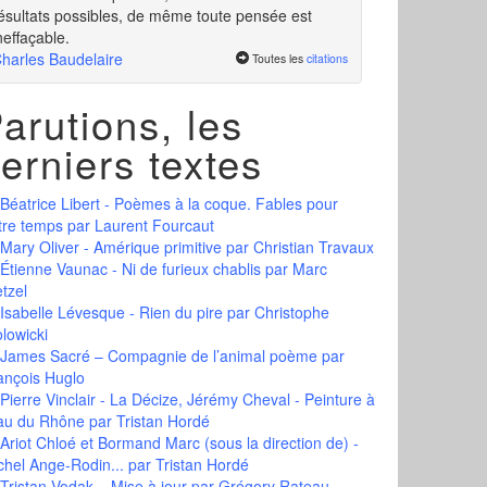
ésultats possibles, de même toute pensée est
neffaçable.
harles Baudelaire
Toutes les
citations
arutions, les
erniers textes
Béatrice Libert - Poèmes à la coque. Fables pour
tre temps
par Laurent Fourcaut
Mary Oliver - Amérique primitive
par Christian Travaux
Étienne Vaunac - Ni de furieux chablis
par Marc
tzel
Isabelle Lévesque - Rien du pire
par Christophe
olowicki
James Sacré – Compagnie de l’animal poème
par
ançois Huglo
Pierre Vinclair - La Décize, Jérémy Cheval - Peinture à
eau du Rhône
par Tristan Hordé
Ariot Chloé et Bormand Marc (sous la direction de) -
chel Ange-Rodin...
par Tristan Hordé
Tristan Vodak – Mise à jour
par Grégory Rateau