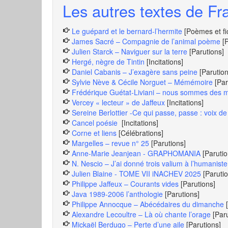
Les autres textes de Fra
Le guépard et le bernard-l’hermite
[Poèmes et fi
James Sacré – Compagnie de l’animal poème
[
Julien Starck – Naviguer sur la terre
[Parutions]
Hergé, nègre de Tintin
[Incitations]
Daniel Cabanis – J’exagère sans peine
[Parution
Sylvie Nève & Cécile Norguet – Mémémoire
[Par
Frédérique Guétat-Liviani – nous sommes des mi
Vercey « lecteur » de Jaffeux
[Incitations]
Sereine Berlottier -Ce qui passe, passe : voix 
Cancel poésie
[Incitations]
Corne et liens
[Célébrations]
Margelles – revue n° 25
[Parutions]
Anne-Marie Jeanjean - GRAPHOMANIA
[Parutio
N. Nescio – J’ai donné trois valium à l’humaniste
Julien Blaine - TOME VII iNACHEV 2025
[Paruti
Philippe Jaffeux – Courants vides
[Parutions]
Java 1989-2006 l’anthologie
[Parutions]
Philippe Annocque – Abécédaires du dimanche
Alexandre Lecoultre – Là où chante l’orage
[Par
Mickaël Berdugo – Perte d’une aile
[Parutions]