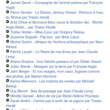
James Sacré – Compagnie de l’animal poème
par François
Huglo
Pierre Vinclair - La Décize, Jérémy Cheval - Peinture à l’eau
du Rhône
par Tristan Hordé
Ariot Chloé et Bormand Marc (sous la direction de) - Michel
Ange-Rodin...
par Tristan Hordé
Tristan Vodak – Mise à jour
par Grégory Rateau
Suzanne Doppelt - Flip box
par Brice Liaud
Michel Guérin - éthique de l'écriture philosophique
par Marc
Wetzel
Patrick Laupin - Le Reste de nos âmes
par Jean-Claude
Leroy
Ariane Dreyfus - Une histoire passera ici
par Olivier Vossot
Julien Starck – Naviguer sur la terre
par François Huglo
John Berger - Et nos visages, mon cœur, fugaces comme
des photos.
par Marion Honnoré
Karine Miermont - Les instants les merles
par Michaël
Bishop
Guy Benoit - Avis de passage
par Jean-Claude Leroy
Mireille Gansel - Arbre de vie
par Marie-Hélène Prouteau
Sarah André - J’arrive pas à sortir de ce pigeon
par Tristan
Hordé