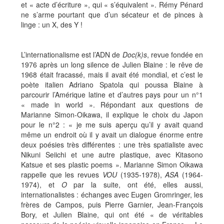
et « acte d’écriture », qui « s’équivalent ». Rémy Pénard
ne s’arme pourtant que d’un sécateur et de pinces à
linge : un X, des Y !
L’internationalisme est l’ADN de
Doc(k)s
, revue fondée en
1976 après un long silence de Julien Blaine : le rêve de
1968 était fracassé, mais il avait été mondial, et c’est le
poète italien Adriano Spatola qui poussa Blaine à
parcourir l’Amérique latine et d’autres pays pour un n°1
« made in world ». Répondant aux questions de
Marianne Simon-Oikawa, il explique le choix du Japon
pour le n°2 : « je me suis aperçu qu’il y avait quand
même un endroit où il y avait un dialogue énorme entre
deux poésies très différentes : une très spatialiste avec
Nikuni Seiichi et une autre plastique, avec Kitasono
Katsue et ses plastic poems ». Marianne Simon Oikawa
rappelle que les revues
VOU
(1935-1978),
ASA
(1964-
1974), et
O
par la suite, ont été, elles aussi,
internationalistes : échanges avec Eugen Gromringer, les
frères de Campos, puis Pierre Garnier, Jean-François
Bory, et Julien Blaine, qui ont été « de véritables