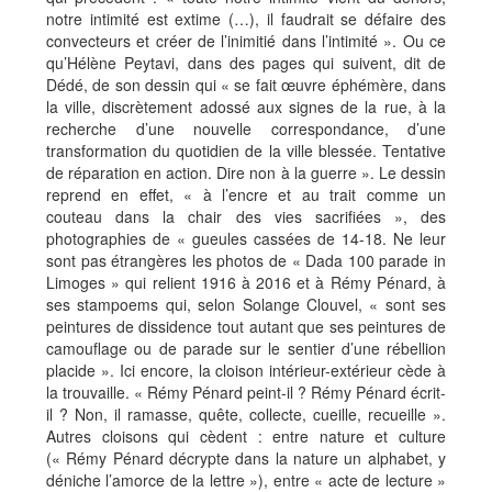
notre intimité est extime (…), il faudrait se défaire des
convecteurs et créer de l’inimitié dans l’intimité ». Ou ce
qu’Hélène Peytavi, dans des pages qui suivent, dit de
Dédé, de son dessin qui « se fait œuvre éphémère, dans
la ville, discrètement adossé aux signes de la rue, à la
recherche d’une nouvelle correspondance, d’une
transformation du quotidien de la ville blessée. Tentative
de réparation en action. Dire non à la guerre ». Le dessin
reprend en effet, « à l’encre et au trait comme un
couteau dans la chair des vies sacrifiées », des
photographies de « gueules cassées de 14-18. Ne leur
sont pas étrangères les photos de « Dada 100 parade in
Limoges » qui relient 1916 à 2016 et à Rémy Pénard, à
ses stampoems qui, selon Solange Clouvel, « sont ses
peintures de dissidence tout autant que ses peintures de
camouflage ou de parade sur le sentier d’une rébellion
placide ». Ici encore, la cloison intérieur-extérieur cède à
la trouvaille. « Rémy Pénard peint-il ? Rémy Pénard écrit-
il ? Non, il ramasse, quête, collecte, cueille, recueille ».
Autres cloisons qui cèdent : entre nature et culture
(« Rémy Pénard décrypte dans la nature un alphabet, y
déniche l’amorce de la lettre »), entre « acte de lecture »