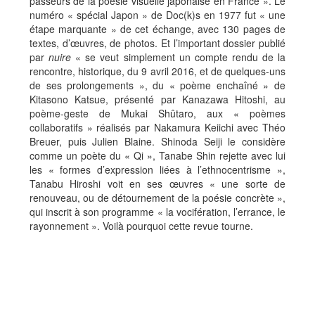
passeurs de la poésie visuelle japonaise en France ». Le
numéro « spécial Japon » de Doc(k)s en 1977 fut « une
étape marquante » de cet échange, avec 130 pages de
textes, d’œuvres, de photos. Et l’important dossier publié
par
nuire
« se veut simplement un compte rendu de la
rencontre, historique, du 9 avril 2016, et de quelques-uns
de ses prolongements », du « poème enchaîné » de
Kitasono Katsue, présenté par Kanazawa Hitoshi, au
poème-geste de Mukai Shûtaro, aux « poèmes
collaboratifs » réalisés par Nakamura Keiichi avec Théo
Breuer, puis Julien Blaine. Shinoda Seiji le considère
comme un poète du « Qi », Tanabe Shin rejette avec lui
les « formes d’expression liées à l’ethnocentrisme »,
Tanabu Hiroshi voit en ses œuvres « une sorte de
renouveau, ou de détournement de la poésie concrète »,
qui inscrit à son programme « la vocifération, l’errance, le
rayonnement ». Voilà pourquoi cette revue tourne.