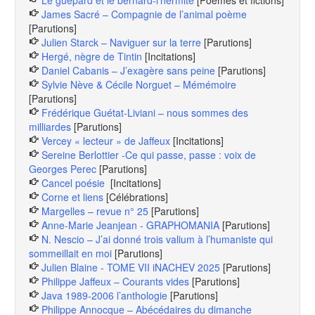
Le guépard et le bernard-l’hermite
[Poèmes et fictions]
James Sacré – Compagnie de l’animal poème
[Parutions]
Julien Starck – Naviguer sur la terre
[Parutions]
Hergé, nègre de Tintin
[Incitations]
Daniel Cabanis – J’exagère sans peine
[Parutions]
Sylvie Nève & Cécile Norguet – Mémémoire
[Parutions]
Frédérique Guétat-Liviani – nous sommes des
milliardes
[Parutions]
Vercey « lecteur » de Jaffeux
[Incitations]
Sereine Berlottier -Ce qui passe, passe : voix de
Georges Perec
[Parutions]
Cancel poésie
[Incitations]
Corne et liens
[Célébrations]
Margelles – revue n° 25
[Parutions]
Anne-Marie Jeanjean - GRAPHOMANIA
[Parutions]
N. Nescio – J’ai donné trois valium à l’humaniste qui
sommeillait en moi
[Parutions]
Julien Blaine - TOME VII iNACHEV 2025
[Parutions]
Philippe Jaffeux – Courants vides
[Parutions]
Java 1989-2006 l’anthologie
[Parutions]
Philippe Annocque – Abécédaires du dimanche